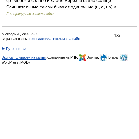
ср. Мороз и солнце и Стоял мороз, и сияло солнце.
Сочинительные союзы бывают одиночные (и, а, но) и… …
Литературная энциклопедия
© Академик, 2000-2026
18+
Обратная связь:
Техподдержка
,
Реклама на сайте
👣 Путешествия
Экспорт словарей на сайты
, сделанные на PHP,
Joomla,
Drupal,
WordPress, MODx.