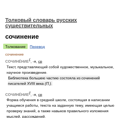
Толковый словарь русских
существительных
сочинение
Толкование
Перевод
сочинение
1́
СОЧИНЕ́НИЕ
, -я,
ср
Текст, представляющий собой художественное, музыкальное,
научное произведение.
Библиотека большею частию состояла из сочинений
писателей XVIII века
(П.)
.
2́
СОЧИНЕ́НИЕ
, -я,
ср
Форма обучения в средней школе, состоящая в написании
учащимся работы, текста на заданную тему, имеющая целью
проверку знаний, а также навыков правильного изложения
мыслей, рассуждений.