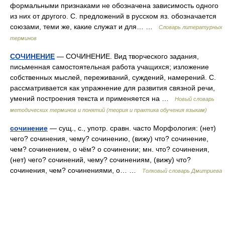
формальными признаками не обозначена зависимость одного
из них от другого. С. предложений в русском яз. обозначается
союзами, теми же, какие служат и для… …
Словарь литературных
терминов
СОЧИНЕНИЕ
— СОЧИНЕНИЕ. Вид творческого задания,
письменная самостоятельная работа учащихся; изложение
собственных мыслей, переживаний, суждений, намерений. С.
рассматривается как упражнение для развития связной речи,
умений построения текста и применяется на …
Новый словарь
методических терминов и понятий (теория и практика обучения языкам)
сочинение
— сущ., с., употр. сравн. часто Морфология: (нет)
чего? сочинения, чему? сочинению, (вижу) что? сочинение,
чем? сочинением, о чём? о сочинении; мн. что? сочинения,
(нет) чего? сочинений, чему? сочинениям, (вижу) что?
сочинения, чем? сочинениями, о… …
Толковый словарь Дмитриева