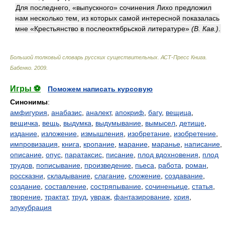
Для последнего, «выпускного» сочинения Лихо предложил
нам несколько тем, из которых самой интересной показалась
мне «Крестьянство в послеоктябрьской литературе»
(В. Кав.)
.
Большой толковый словарь русских существительных. АСТ-Пресс Книга
.
Бабенко
.
2009
.
Игры ⚽
Поможем написать курсовую
Синонимы
:
амфигурия
,
анабазис
,
аналект
,
апокриф
,
багу
,
вещица
,
вещичка
,
вещь
,
выдумка
,
выдумывание
,
вымысел
,
детище
,
издание
,
изложение
,
измышления
,
изобретание
,
изобретение
,
импровизация
,
книга
,
кропание
,
марание
,
маранье
,
написание
,
описание
,
опус
,
паратаксис
,
писание
,
плод вдохновения
,
плод
трудов
,
пописывание
,
произведение
,
пьеса
,
работа
,
роман
,
россказни
,
складывание
,
слагание
,
сложение
,
создавание
,
создание
,
составление
,
состряпывание
,
сочиненьице
,
статья
,
творение
,
трактат
,
труд
,
увраж
,
фантазирование
,
хрия
,
элукубрация